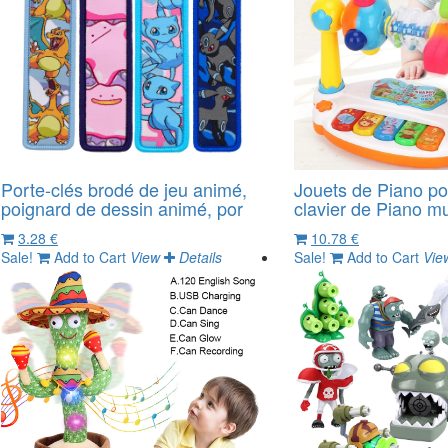
Porte-clés brodé de jeu animé,
Jouets de Piano po
poignard de dessin animé, por
clavier de Piano mus
3.28 €
10.78 €
Sale!
Add to Cart
View
Details
Sale!
Add to Cart
Vie