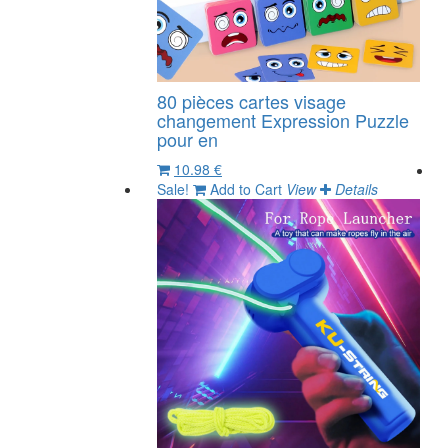
80 pièces cartes visage
changement Expression Puzzle
pour en
10.98 €
Sale!
Add to Cart
View
Details