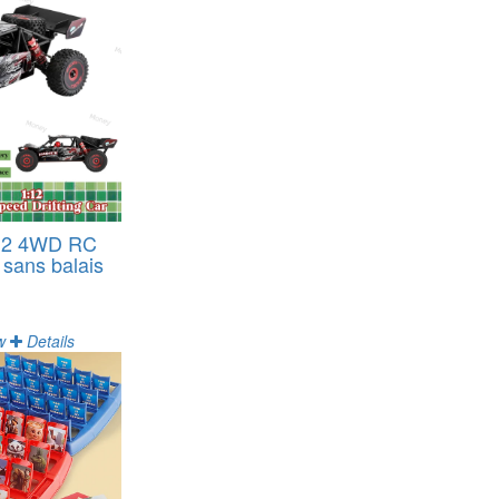
:12 4WD RC
 sans balais
w
Details