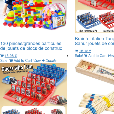
Brainrot italien T
130 pièces/grandes particules
Sahur jouets de co
de jouets de blocs de construc
15.18 €
13.98 €
Sale!
Add to Cart
Vie
Sale!
Add to Cart
View
Details