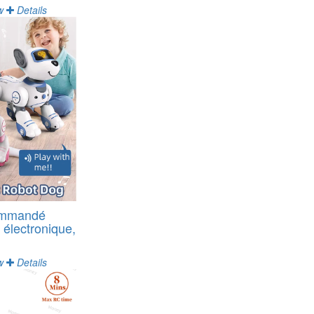
w
Details
commandé
e électronique,
w
Details