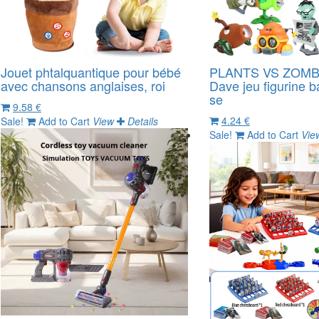
Jouet phtalquantique pour bébé
PLANTS VS ZOMBI
avec chansons anglaises, roi
Dave jeu figurine b
se
9.58 €
4.24 €
Sale!
Add to Cart
View
Details
Sale!
Add to Cart
Vie