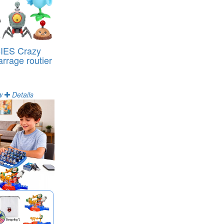
ES Crazy
arrage routier
w
Details