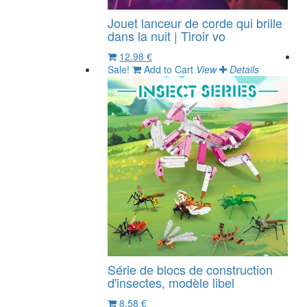
Jouet lanceur de corde qui brille
dans la nuit | Tiroir vo
12.98 €
Sale!
Add to Cart
View
Details
Série de blocs de construction
d'insectes, modèle libel
8.58 €