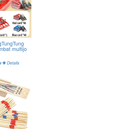
ungTungTung
mbat multijo
w
Details