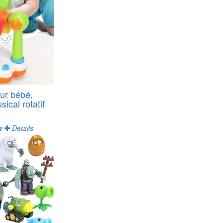
ur bébé,
ical rotatif
w
Details