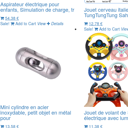
Aspirateur électrique pour
enfants, Simulation de charge, tr
Jouet cerveau ital
TungTungTung Sahu
54.38 €
12.78 €
Sale!
Add to Cart
View
Details
Sale!
Add to Cart
Vie
Mini cylindre en acier
inoxydable, petit objet en métal
Jouet de volant de
pour
électrique avec lum
13.58 €
11.38 €