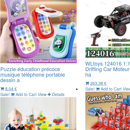
WLtoys 124016 1
Puzzle éducation précoce
Drifting Car Moteur
musique téléphone portable
ha
dessin a
263.38 €
8.04 €
Sale!
Add to Cart
Vie
Sale!
Add to Cart
View
Details