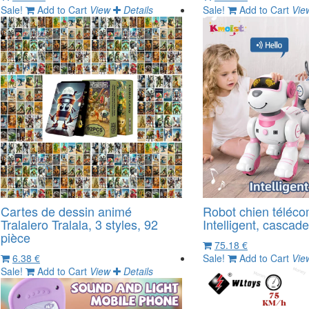
Sale!
Add to Cart
View
Details
Sale!
Add to Cart
Vie
Cartes de dessin animé
Robot chien télé
Tralalero Tralala, 3 styles, 92
Intelligent, cascad
pièce
75.18 €
6.38 €
Sale!
Add to Cart
Vie
Sale!
Add to Cart
View
Details