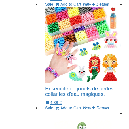
Sale!
Add to Cart
View
Details
Ensemble de jouets de perles
collantes d'eau magiques,
4.38 €
Sale!
Add to Cart
View
Details