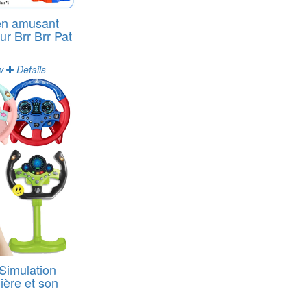
ien amusant
r Brr Brr Pat
w
Details
 Simulation
ière et son