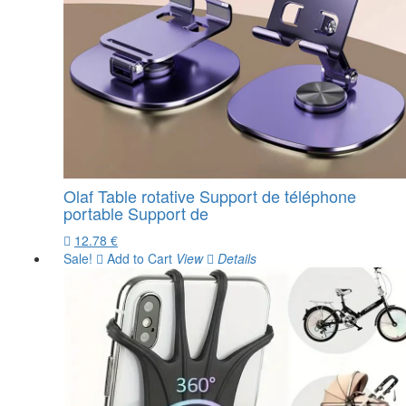
Olaf Table rotative Support de téléphone
portable Support de
12.78 €
Sale!
Add to Cart
View
Details