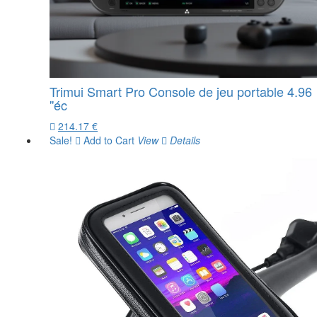
Trimui Smart Pro Console de jeu portable 4.96
''éc
214.17 €
Sale!
Add to Cart
View
Details