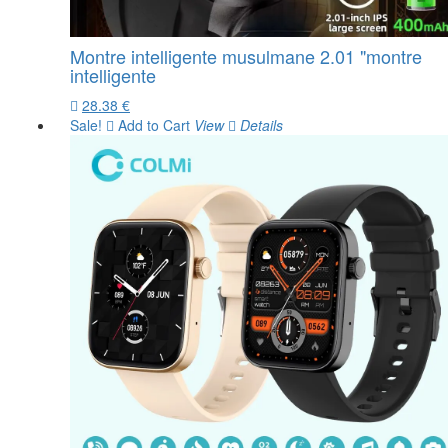
Montre intelligente musulmane 2.01 "montre
intelligente
28.38 €
Sale!
Add to Cart
View
Details