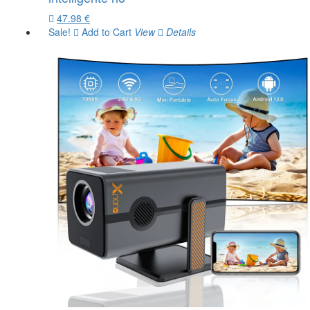
47.98 €
Sale!
Add to Cart
View
Details