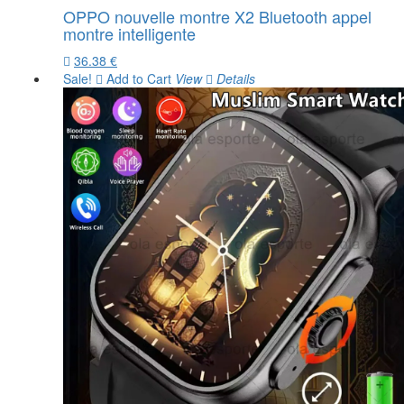
OPPO nouvelle montre X2 Bluetooth appel
montre intelligente
36.38 €
Sale!
Add to Cart
View
Details