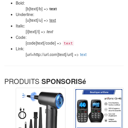
Bold:
[b]text[/b] =>
text
Underline:
[u]text[/u] =>
text
Italic:
[i]text[/i] =>
text
Code:
[code]text[/code] =>
text
Link:
[url=http://url.com]text[/url] =>
text
PRODUITS
SPONSORISé