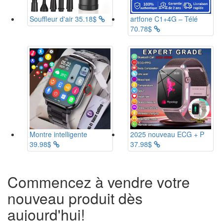
Souffleur d'air
35.18$
artfone C1+4G – Télé
70.78$
Montre intelligente
2025 nouveau ECG + P
39.98$
37.98$
Commencez à vendre votre
nouveau produit dès
aujourd'hui!