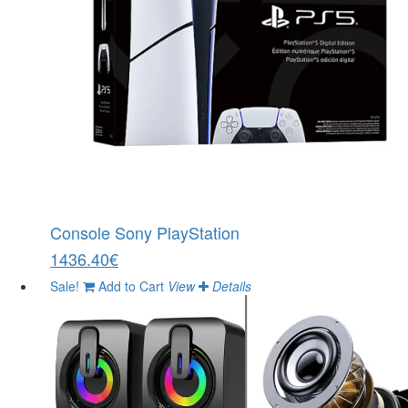
Console Sony PlayStation
1436.40€
Sale!
Add to Cart
View
Details