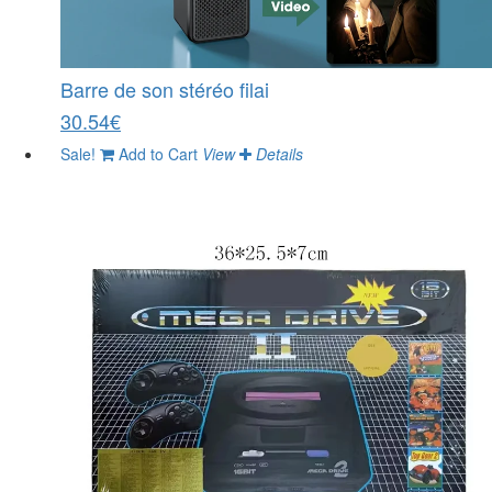
Barre de son stéréo filai
30.54€
Sale!
Add to Cart
View
Details