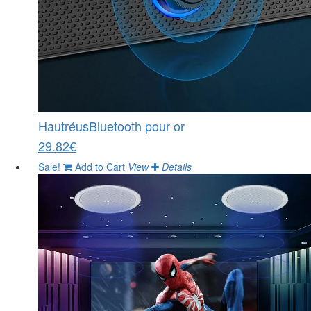
HautréusBluetooth pour or
29.82€
Sale!
Add to Cart
View
Details