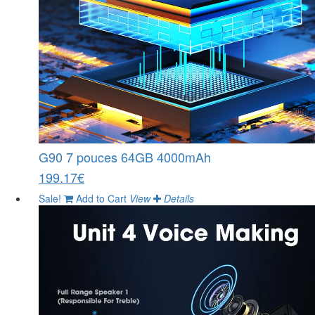
G90 7 pouces 64GB 4000mAh
199.17€
Sale!
Add to Cart
View
Details