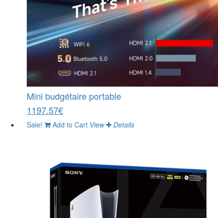
Mini budgétaire portable
1197.57€
Sale!
Add to Cart
View
Details