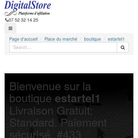
07 52 32 14 25
Page d'accueil
Place du marché
boutique
estartel1
Bienvenue sur la
boutique
estartel1
Livraison Gratuit:
Standard. Paiement
sécurisé. #433