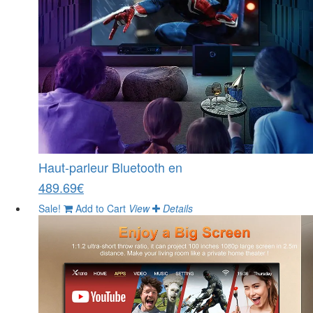
Haut-parleur Bluetooth en
489.69€
Sale!
Add to Cart
View
Details