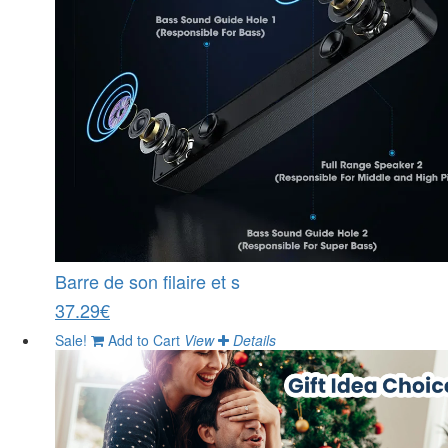
Barre de son filaire et s
37.29€
Sale!
Add to Cart
View
Details