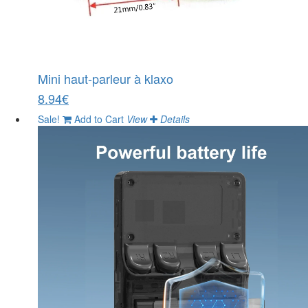
Mini haut-parleur à klaxo
8.94€
Sale!
Add to Cart
View
Details