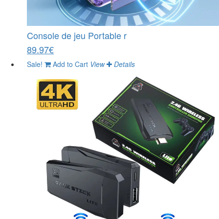
Console de jeu Portable r
89.97€
Sale!
Add to Cart
View
Details