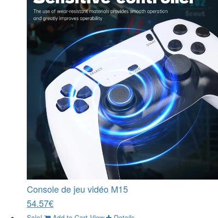
Console de jeu vidéo M15
54.57€
Sale!
Add to Cart
View
Details