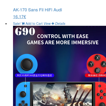
AK-170 Sans Fil HiFi Audi
16.17€
Sale!
Add to Cart
View
Details