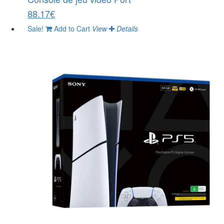
88.17€
Sale!
Add to Cart
View
Details