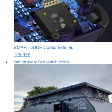
SMARTDUDE Console de jeu
125.97€
Sale!
Add to Cart
View
Details