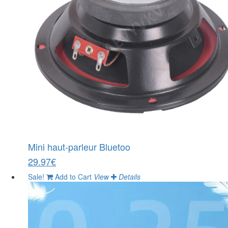
Mini haut-parleur Bluetoo
29.97€
Sale!
Add to Cart
View
Details