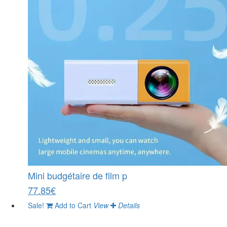
Mini budgétaire de film p
77.85€
Sale!
Add to Cart
View
Details