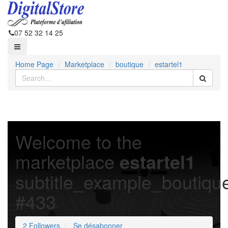
07 52 32 14 25
Home Page
Marketplace
boutique
estartel1
Welcome to the
marketplace
estartel1
subtitle_example_boutiqu
#433
2 Followers
Se désabonner